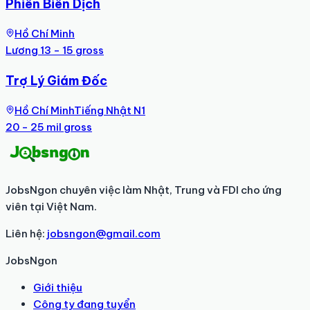
Phiên Biên Dịch
Hồ Chí Minh
Lương 13 - 15 gross
Trợ Lý Giám Đốc
Hồ Chí Minh
Tiếng Nhật N1
20 - 25 mil gross
JobsNgon chuyên việc làm Nhật, Trung và FDI cho ứng
viên tại Việt Nam.
Liên hệ:
jobsngon@gmail.com
JobsNgon
Giới thiệu
Công ty đang tuyển