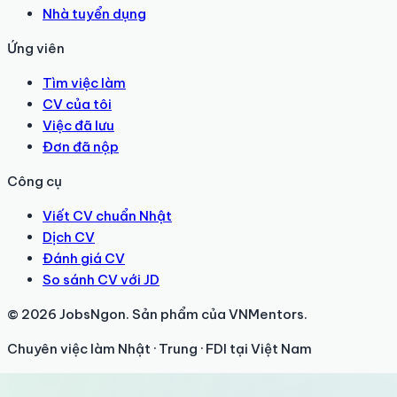
Nhà tuyển dụng
Ứng viên
Tìm việc làm
CV của tôi
Việc đã lưu
Đơn đã nộp
Công cụ
Viết CV chuẩn Nhật
Dịch CV
Đánh giá CV
So sánh CV với JD
© 2026 JobsNgon. Sản phẩm của VNMentors.
Chuyên việc làm Nhật · Trung · FDI tại Việt Nam