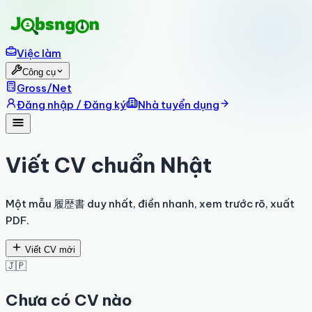
Việc làm
Công cụ
Gross/Net
Đăng nhập / Đăng ký
Nhà tuyển dụng
Viết CV chuẩn Nhật
Một mẫu 履歴書 duy nhất, điền nhanh, xem trước rõ, xuất
PDF.
Viết CV mới
🇯🇵
Chưa có CV nào