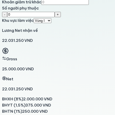
Khoản giảm trừ khác
Số người phụ thuộc
-
+
Khu vực làm việc
Lương Net nhận về
22.031.250
VND
Gross
25.000.000 VND
Net
22.031.250 VND
BHXH (8%)
2.000.000
VND
BHYT (1,5%)
375.000
VND
BHTN (1%)
250.000
VND