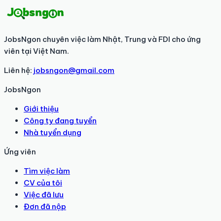
JobsNgon chuyên việc làm Nhật, Trung và FDI cho ứng
viên tại Việt Nam.
Liên hệ:
jobsngon@gmail.com
JobsNgon
Giới thiệu
Công ty đang tuyển
Nhà tuyển dụng
Ứng viên
Tìm việc làm
CV của tôi
Việc đã lưu
Đơn đã nộp