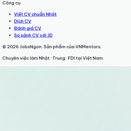
Công cụ
Viết CV chuẩn Nhật
Dịch CV
Đánh giá CV
So sánh CV với JD
© 2026 JobsNgon. Sản phẩm của VNMentors.
Chuyên việc làm Nhật · Trung · FDI tại Việt Nam