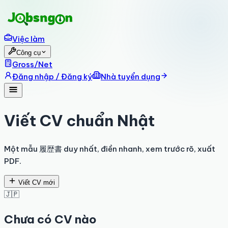
Việc làm
Công cụ
Gross/Net
Đăng nhập / Đăng ký
Nhà tuyển dụng
Viết CV chuẩn Nhật
Một mẫu 履歴書 duy nhất, điền nhanh, xem trước rõ, xuất
PDF.
Viết CV mới
🇯🇵
Chưa có CV nào